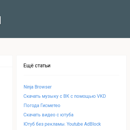
ы
Ещё статьи
Ninja Browser
Скачать музыку с ВК c помощью VKD
Погода Гисметео
Cкачать видео с ютуба
Ютуб без рекламы. Youtube AdBlock