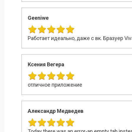
Geeniwe
Работает идеально, даже с вк. Бразуер Viva
Ксения Вегера
отличное приложение
Aлeкcaндp Медведев
Today there was an error-an empty tab inste