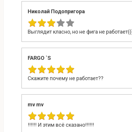
Николай Подопригора
Выглядит класно, но не фига не работает((
FARGO `S
Скажите почему не работает??
mv mv
!!!!!! И этим всё сказано!!!!!!