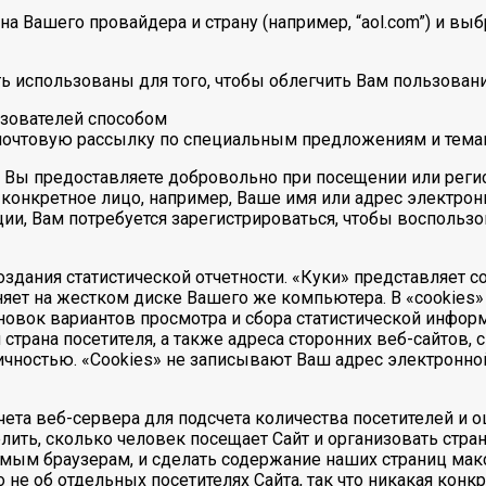
а Вашего провайдера и страну (например, “aol.com”) и вы
ь использованы для того, чтобы облегчить Вам пользовани
ьзователей способом
почтовую рассылку по специальным предложениям и темам,
 Вы предоставляете добровольно при посещении или регис
конкретное лицо, например, Ваше имя или адрес электрон
и, Вам потребуется зарегистрироваться, чтобы воспольз
создания статистической отчетности. «Куки» представляет
яет на жестком диске Вашего же компьютера. В «cookies
новок вариантов просмотра и сбора статистической информа
страна посетителя, а также адреса сторонних веб-сайтов, 
 личностью. «Cookies» не записывают Ваш адрес электронн
ета веб-сервера для подсчета количества посетителей и 
лить, сколько человек посещает Сайт и организовать стр
уемым браузерам, и сделать содержание наших страниц ма
не об отдельных посетителях Сайта, так что никакая конк