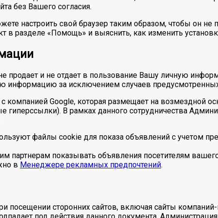
йта без Вашего согласия.
жете настроить свой браузер таким образом, чтобы он не 
т в разделе «Помощь» и выяснить, как изменить установки
рмации
 не продает и не отдает в пользование Вашу личную инфор
ю информацию за исключением случаев предусмотренных
с компанией Google, которая размещает на возмездной ос
ые гиперссылки). В рамках данного сотрудничества Админ
:
спользуют файлы cookie для показа объявлений с учетом 
им партнерам показывать объявления посетителям вашего 
жно в
Менеджере рекламных предпочтений
.
ри посещении сторонних сайтов, включая сайты компаний-
 подпадает под действия данного документа. Администрация